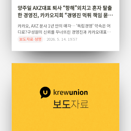
양주일 AXZ대표 퇴사 “항해”외치고 혼자 탈출
한 경영진, 카카오지회 “경영진 먹튀 책임 묻겠
다"
카카오, AXZ 분사 1년 만의 매각… ‘독립경영’ 약속은 어
디로?구성원의 신뢰를 무너뜨린 경영진과 카카오대표만
탈출한 AXZ 매각을 규탄한다!전국화학섬유식품산업노동
보도자료∙성명
2026. 5. 14. 19:57
조합 카카오지회(이하 지회)는 1년 전 '독립경영’ 과 '성
장'을 약속하며 출범했던 AXZ(콘텐츠 CIC 분사 법인)의
기만적인 매각 추진을 강력히 규탄하며, 무책임한 경영진
의 사퇴와 고용안정을 요구하는 투쟁에 돌입한다고 밝혔
다."항해"라더니 혼자만 "탈출"… 양주일 대표의 기만 경
영 규탄지회는 분사 당시 "드넓은 대양으로 항해를 시작한
다"며 구성원들을 독려했던 양주일 AXZ 대표의 행태를
'기만적 엑시트'로 규정했다. 양 대표는 독립법인 출범 후
1년도 채 되지 않아 업스테이지와의 지분 교환 방식 매각
이 결정되자마자 퇴사를 발표했다.지회는 ..