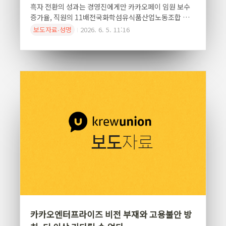
흑자 전환의 성과는 경영진에게만 카카오페이 임원 보수
증가율, 직원의 11배전국화학섬유식품산업노동조합 카카
오지회(이하 카카오지회)는 카카오페이의 임금협약 교섭
보도자료∙성명
2026. 6. 5. 11:16
이 최종 결렬됨에 따라 공동파업투쟁에 돌입하게 된 배경
을 설명하며, 실적 개선에도 불구하고 심화되고 있는 보상
격차와 일방적인 인사·고용 정책을 강하게 비판했다.카카
오지회는 이번 교섭 결렬의 가장 큰 원인으로 실적 개선에
도 불구하고 보상 정상화를 외면한 회사의 태도를 지목했
다. 카카오페이는 2025년 별도 및 연결 기준 모두 흑자 전
환에 성공하며 창사 이후 최고 수준의 실적을 기록했다. 그
러나 교섭 과정에서 회사는 명확하지 않은 이유를 들며 보
상 정상화에 소극적인 입장을 유지했다.카카오지회는 카
카오페이가 상장 전부터 구성원들에게 "상장할 때까지", ..
카카오엔터프라이즈 비전 부재와 고용불안 방