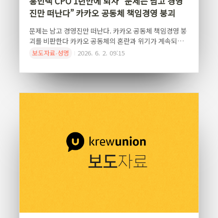
홍민택 CPO 1년만에 퇴사 “문제는 남고 경영
진만 떠난다” 카카오 공동체 책임경영 붕괴
문제는 남고 경영진만 떠난다. 카카오 공동체 책임경영 붕
괴를 비판한다 카카오 공동체의 혼란과 위기가 계속되는
가운데 홍민택 CPO가 갑작스럽게 퇴사를 발표했다. 홍민
보도자료∙성명
2026. 6. 2. 09:15
택 CPO 재임 기간 동안 카카오는 '카카오톡 빅뱅 프로젝
트'를 비롯한 무리한 사업 추진 속에서 반복적인 노동시간
초과, 조직문화 악화, 불공정한 성과보상 논란에 휩싸였
다. 실제 근로감독 청원 과정에서는 특정 조직에서 법정 연
장근로 한도에 반복적으로 도달한 사례와 노동시간 은폐
의혹이 제기됐고, 특히 CPO 조직 산하에서 장시간 노동
정황이 집중적으로 확인됐다.또한 CPO 조직에서는 직장
내 괴롭힘 의혹까지 제기됐다. 공개적인 질책과 압박으로
정신적 고통을 호소한 사례들은 단순한 개인 문제가 아니
라 조직문화 자체가 무너지고 있었다는 증거다. 무..