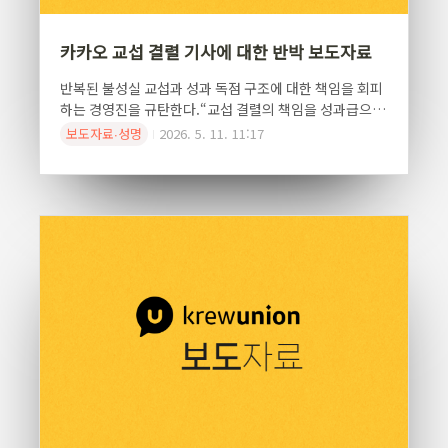
카카오 교섭 결렬 기사에 대한 반박 보도자료
반복된 불성실 교섭과 성과 독점 구조에 대한 책임을 회피
하는 경영진을 규탄한다.“교섭 결렬의 책임을 성과급으로
덮을 수 없습니다”2026년 카카오 임금협약은 결국 결렬
보도자료∙성명
2026. 5. 11. 11:17
되었습니다. 카카오를 포함해 카카오페이, 카카오엔터프
라이즈, 디케이테크인, 엑스엘게임즈 5개 법인에서 결렬
이 되어 노동위원회에 조정신청이 진행중입니다. 그러나
회사는 지금 와서 단 3일간의 집중교섭 과정에서 논의되었
던 일부 안만을 부각하며, 마치 노동조합의 과도한 성과급
요구 때문에 교섭이 파탄난 것처럼 여론을 호도하고 있습
니다. 이는 사실관계를 왜곡하는 동시에, 지난 수개월간 이
어진 회사의 불성실 교섭과 성과 독점 구조에 대한 비판을
가리기 위한 전형적인 책임 전가입니다.특히 회사가 외부
에 강조하고 있는 “영업이익 10%”는 교섭 과정에서..