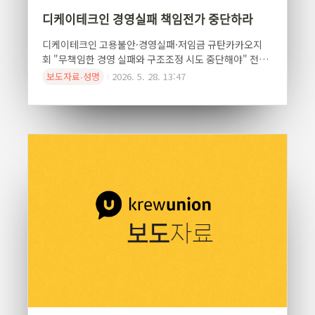
디케이테크인 경영실패 책임전가 중단하라
디케이테크인 고용불안·경영실패·저임금 규탄카카오지
회 "무책임한 경영 실패와 구조조정 시도 중단해야" 전국
화학섬유식품산업노동조합 카카오지회(이하 카카오지회)
보도자료∙성명
2026. 5. 28. 13:47
는 카카오 의 100% 자회사인 디케이테크인에서 반복되
고 있는 고용불안과 경영실패, 저임금 구조에 대해 강력히
규탄하며 책임 있는 경영과 고용안정 대책 마련을 촉구한
다고 밝혔다.카카오지회에 따르면 디케이테크인과의
2026년 임금협상은 지난 4월 30일 최종 결렬되었다. 올해
1월 시작된 교섭에서 회사는 4월이 되어서야 임금인상안
을 제시했고, 총 재원 2%(추가 0.5%) 수준의 인상안을 내
놓았다. 이는 2026년 기준중위소득 인상률 6.51%는 물
론 최저임금 인상률 2.9%에도 미치지 못하는 수준이다.
카카오지회는 "중간 평가 기준 실제 체감 인상률..