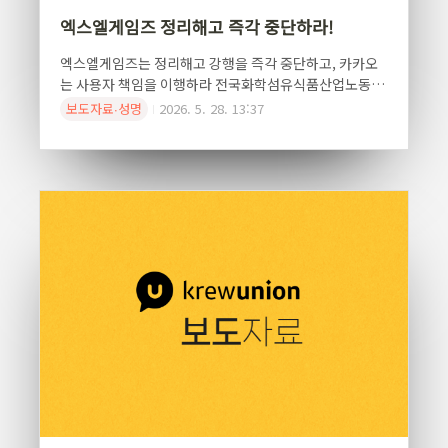
엑스엘게임즈 정리해고 즉각 중단하라!
엑스엘게임즈는 정리해고 강행을 즉각 중단하고, 카카오
는 사용자 책임을 이행하라 전국화학섬유식품산업노동조
합 카카오지회(이하 ‘카카오지회’)는 최근 액스엘게임즈
보도자료∙성명
2026. 5. 28. 13:37
에서 반복되고 있는 고용불안과 희망퇴직 추진에 대해 깊
은 우려를 표하며, 카카오와 카카오게임즈가 실질적인 사
용자로서 책임 있는 해법을 즉각 마련할 것을 촉구했다. 카
카오게임즈 자회사인 엑스엘게임즈는 현재 희망퇴직과 전
환배치 절차를 추진하고 있다. 노사 간 교섭은 결렬되었으
며, 카카오지회는 고용안정을 골자로 한 기존 노사 상생합
의서가 존재함에도 회사가 일방적인 구조조정 절차를 강
행하고 있다고 비판하였다.엑스엘게임즈는 단순한 한 개
의 프로젝트 조직이 아니다. 23년간 국내 게임산업의 역사
와 함께해온 개발사이며, 구성원들의 노동과 헌신으로 ‘아
키에이지’와 ..