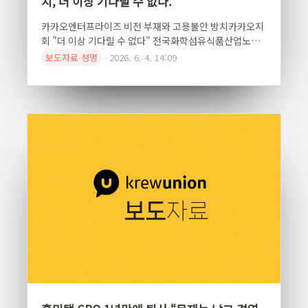
치, 더 이상 기다릴 수 없다.
카카오엔터프라이즈 비전 부재와 고용불안 방치카카오지
회 "더 이상 기다릴 수 없다" 전국화학섬유식품산업노동
조합 카카오지회(이하 카카오지회)는 카카오엔터프라이
보도자료∙성명
2026. 6. 4. 14:09
즈 임단협 결렬의 가장 큰 원인으로 경영진의 책임 회피와
일방적인 고통분담, 장기간 방치된 고용불안 문제를 지목
했다.카카오엔터프라이즈의 핵심 사업인 클라우드는 카카
오 공동체 차원의 전략사업임에도 불구하고, 현재까지도
중장기 비전과 사업 로드맵이 명확하게 제시되지 않고 있
다. 실제로 내부 설문조사에서도 리더십의 비전 제시 부족
은 지속적으로 주요 문제로 지적되어 왔다.카카오엔터프
라이즈는 백상엽 전 대표 시절 대규모 투자와 사업 확장 이
후 기대에 미치지 못하는 성과를 거두며 경영 위기를 겪었
고, 그 과정에서 전체 인원의 절반이 넘는 구조조정이 진행
됐다. 이후..