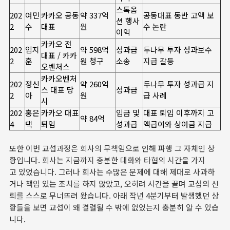
스톡옵
202
여민
카카오 공동
약 337억
공동대표 동반 고액 보
션 행사
2
수
대표
원
수 논란
이익
카카오 전
202
임지
약 598억
성과급
두나무 투자 성과보수
대표 / 카카
2
훈
원 청구
소송
지급 갈등
오벤처스
카카오벤처
202
정신
약 260억
두나무 투자 성과급 지
스 대표 당
성과급
2
아
원
급 사례
시
202
홍은
카카오 대표
임금 및
대표 퇴임 이후까지 고
약 84억
4
택
퇴임
성과급
액급여와 상여금 지급
또한 이번 교섭과정은 회사의 무책임으로 인해 파행 그 자체인 상
황입니다. 회사는 지금까지 충분한 대화와 타협의 시간을 가지
고 있었습니다. 그러나 회사는 수많은 문제에 대해 제대로 사과하
거나 책임 있는 조치를 하지 않았고, 오히려 시간을 끌며 교섭의 신
뢰를 스스로 무너뜨려 왔습니다. 아래 작년 4분기부터 발생했던 상
황들을 보면 교섭이 왜 결렬될 수 밖에 없었는지 충분히 알 수 있습
니다.