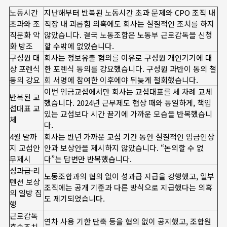
노동시간
지난해부터 반복된 노동시간 초과 문제와 CPO 조직 내
초과와 조
직장 내 괴롭힘 의혹에도 회사는 실질적인 조치를 하지
직문화 악
않았습니다. 결국 노동조합은 노동부 근로감독을 신청
화 방조
할 수밖에 없었습니다.
구성원 대
회사는 정보유출 혐의를 이유로 구성원 개인기기에 대
상 포렌식
한 포렌식 동의를 강요했습니다. 구성원 과반이 동의 철
동의 강요
회 서명에 참여한 이후에야 뒤늦게 철회했습니다.
이번 임금교섭에서만 회사는 교섭대표를 세 차례 교체
반복된 교
했습니다. 2024년 근무제도 협상 때와 동일하게, 책임
섭대표 교
있는 교섭보다 시간 끌기에 가까운 모습을 반복했습니
체
다.
4월 말까
회사는 반년 가까운 교섭 기간 동안 실질적인 임금인상
지 교섭안
안과 보상안을 제시하지 않았습니다. “논의할 수 없
무제시
다”는 답변만 반복했습니다.
성과급·리
노동조합과의 협의 없이 성과급 지급을 강행했고, 일부
텐션 보상
조직에는 공개 기준과 다른 방식으로 지급했다는 의혹
의 일방 집
도 제기되었습니다.
행
근로감독
연차 사용 기한 단축 등을 협의 없이 공지했고, 조합원
후속조치