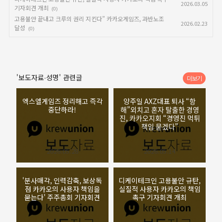
2026.03.05
기자회견 개최
(0)
고용불안 끝내고 크루의 권리 지킨다” 카카오게임즈, 과반노조
2026.02.23
달성
(0)
'보도자료∙성명' 관련글
더보기
엑스엘게임즈 정리해고 즉각
양주일 AXZ대표 퇴사 “항
중단하라!
해”외치고 혼자 탈출한 경영
진, 카카오지회 “경영진 먹튀
책임 묻겠다"
2026.05.28
2026.05.14
'분사매각, 인력감축, 보상독
디케이테크인 고용불안 규탄,
점 카카오의 사용자 책임을
실질적 사용자 카카오의 책임
묻는다' 주주총회 기자회견
촉구 기자회견 개최