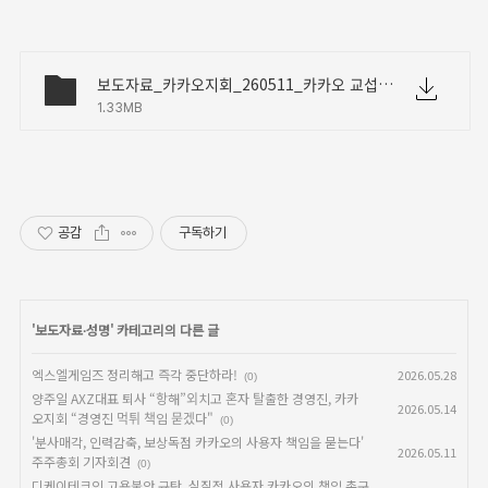
보도자료_카카오지회_260511_카카오 교섭 결렬 보도에 대한 반박보도자료.docx
1.33MB
공감
구독하기
'
보도자료∙성명
' 카테고리의 다른 글
엑스엘게임즈 정리해고 즉각 중단하라!
2026.05.28
(0)
양주일 AXZ대표 퇴사 “항해”외치고 혼자 탈출한 경영진, 카카
2026.05.14
오지회 “경영진 먹튀 책임 묻겠다"
(0)
'분사매각, 인력감축, 보상독점 카카오의 사용자 책임을 묻는다'
2026.05.11
주주총회 기자회견
(0)
디케이테크인 고용불안 규탄, 실질적 사용자 카카오의 책임 촉구