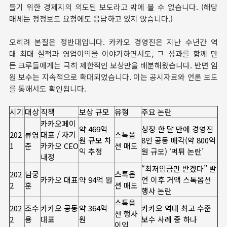
들기 위한 경제지의 의도된 보도라고 밖에 볼 수 없습니다. (해당
매체는 정정보도 요청에도 응답하고 있지 않습니다.)
오히려 본질은 정반대입니다. 카카오 경영진은 지난 수년간 역
대 최대 실적과 영업이익을 이야기하면서도, 그 성과를 함께 만
든 크루들에게는 극히 제한적인 보상만을 배분해왔습니다. 반면 임
원 보수는 지속적으로 확대되었습니다. 이는 공시자료와 언론 보도
를 통해서도 확인됩니다.
시기
대상
직책
보상 규모
유형
주요 논란
카카오페이
약 469억
상장 한 달 만에 경영진
202
류영
대표 / 차기
스톡옵
원 규모 차
8인 공동 매각(약 800억
1
준
카카오 CEO
션 매도
익 추정
원 규모) ‘먹튀 논란’
내정
“최저임금만 받겠다” 발
202
남궁
스톡옵
카카오 대표
약 94억 원
언 이후 거액 스톡옵션
2
훈
션 매도
행사 논란
스톡옵
202
조수
카카오 공동
약 364억
카카오 역대 최고 수준
션 행사
2
용
대표
원
보수 사례 중 하나
이익