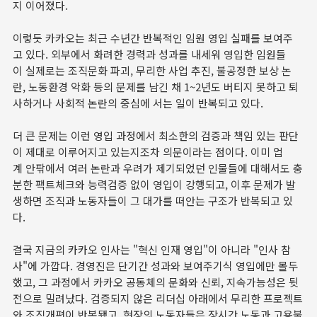
지 이어졌다.
이렇듯 카카오는 최근 수년간 반복적인 임원 영입 실패를 보여주
고 있다. 외부에서 화려한 경력과 성과를 내세워 영입한 임원들
이 실제로는 조직문화 파괴, 무리한 사업 추진, 불공정한 보상 논
란, 노동환경 악화 등의 문제를 남긴 채 1~2년도 버티지 못하고 퇴
사하거나 사회적 논란의 중심에 서는 일이 반복되고 있다.
더 큰 문제는 이런 영입 과정에서 최소한의 검증과 책임 있는 판단
이 제대로 이루어지고 있는지조차 의문이라는 점이다. 이미 업
계 안팎에서 여러 논란과 우려가 제기되었던 인물들에 대해서도 충
분한 팩트체크와 능력검증 없이 영입이 강행되고, 이후 문제가 발
생하면 조직과 노동자들이 그 대가를 떠안는 구조가 반복되고 있
다.
결국 지금의 카카오 인사는 "혁신 인재 영입"이 아니라 "인사 참
사"에 가깝다. 경영진은 단기간 성과와 보여주기식 영입에만 몰두
했고, 그 과정에서 카카오 공동체의 문화와 신뢰, 지속가능성은 뒷
전으로 밀려났다. 검증되지 않은 리더십 아래에서 무리한 프로젝트
와 조직개편이 반복됐고, 현장의 노동자들은 장시간 노동과 고용불