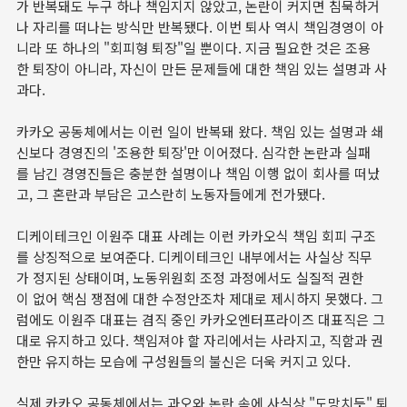
가 반복돼도 누구 하나 책임지지 않았고, 논란이 커지면 침묵하거
나 자리를 떠나는 방식만 반복됐다. 이번 퇴사 역시 책임경영이 아
니라 또 하나의 "회피형 퇴장"일 뿐이다. 지금 필요한 것은 조용
한 퇴장이 아니라, 자신이 만든 문제들에 대한 책임 있는 설명과 사
과다.
카카오 공동체에서는 이런 일이 반복돼 왔다. 책임 있는 설명과 쇄
신보다 경영진의 '조용한 퇴장'만 이어졌다. 심각한 논란과 실패
를 남긴 경영진들은 충분한 설명이나 책임 이행 없이 회사를 떠났
고, 그 혼란과 부담은 고스란히 노동자들에게 전가됐다.
디케이테크인 이원주 대표 사례는 이런 카카오식 책임 회피 구조
를 상징적으로 보여준다. 디케이테크인 내부에서는 사실상 직무
가 정지된 상태이며, 노동위원회 조정 과정에서도 실질적 권한
이 없어 핵심 쟁점에 대한 수정안조차 제대로 제시하지 못했다. 그
럼에도 이원주 대표는 겸직 중인 카카오엔터프라이즈 대표직은 그
대로 유지하고 있다. 책임져야 할 자리에서는 사라지고, 직함과 권
한만 유지하는 모습에 구성원들의 불신은 더욱 커지고 있다.
실제 카카오 공동체에서는 과오와 논란 속에 사실상 "도망치듯" 퇴