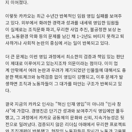
지 이어졌다.
이렇듯 카카오는 최근 수년간 반복적인 임원 영입 실패를 보여주
고 있다. 외부에서 화려한 경력과 성과를 내세워 영입한 임원들
이 실제로는 조직문화 파괴, 무리한 사업 추진, 불공정한 보상 논
란, 노동환경 악화 등의 문제를 남긴 채 1~2년도 버티지 못하고 퇴
사하거나 사회적 논란의 중심에 서는 일이 반복되고 있다.
더 큰 문제는 이런 영입 과정에서 최소한의 검증과 책임 있는 판단
이 제대로 이루어지고 있는지조차 의문이라는 점이다. 이미 업
계 안팎에서 여러 논란과 우려가 제기되었던 인물들에 대해서도 충
분한 팩트체크와 능력검증 없이 영입이 강행되고, 이후 문제가 발
생하면 조직과 노동자들이 그 대가를 떠안는 구조가 반복되고 있
다.
결국 지금의 카카오 인사는 "혁신 인재 영입"이 아니라 "인사 참
사"에 가깝다. 경영진은 단기간 성과와 보여주기식 영입에만 몰두
했고, 그 과정에서 카카오 공동체의 문화와 신뢰, 지속가능성은 뒷
전으로 밀려났다. 검증되지 않은 리더십 아래에서 무리한 프로젝트
와 조직개편이 반복됐고, 현장의 노동자들은 장시간 노동과 고용불