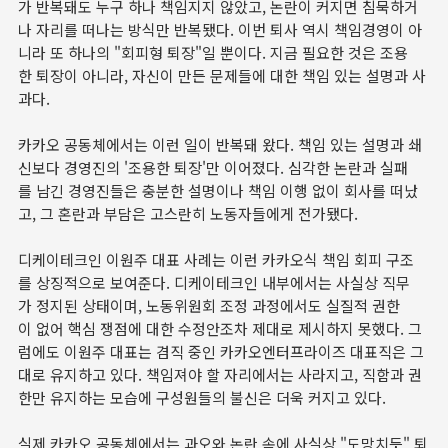
가 반복돼도 누구 하나 책임지지 않았고, 논란이 커지면 침묵하거
나 자리를 떠나는 방식만 반복됐다. 이번 퇴사 역시 책임경영이 아
니라 또 하나의 "회피형 퇴장"일 뿐이다. 지금 필요한 것은 조용
한 퇴장이 아니라, 자신이 만든 문제들에 대한 책임 있는 설명과 사
과다.
카카오 공동체에서는 이런 일이 반복돼 왔다. 책임 있는 설명과 쇄
신보다 경영진의 '조용한 퇴장'만 이어졌다. 심각한 논란과 실패
를 남긴 경영진들은 충분한 설명이나 책임 이행 없이 회사를 떠났
고, 그 혼란과 부담은 고스란히 노동자들에게 전가됐다.
디케이테크인 이원주 대표 사례는 이런 카카오식 책임 회피 구조
를 상징적으로 보여준다. 디케이테크인 내부에서는 사실상 직무
가 정지된 상태이며, 노동위원회 조정 과정에서도 실질적 권한
이 없어 핵심 쟁점에 대한 수정안조차 제대로 제시하지 못했다. 그
럼에도 이원주 대표는 겸직 중인 카카오엔터프라이즈 대표직은 그
대로 유지하고 있다. 책임져야 할 자리에서는 사라지고, 직함과 권
한만 유지하는 모습에 구성원들의 불신은 더욱 커지고 있다.
실제 카카오 공동체에서는 과오와 논란 속에 사실상 "도망치듯" 퇴