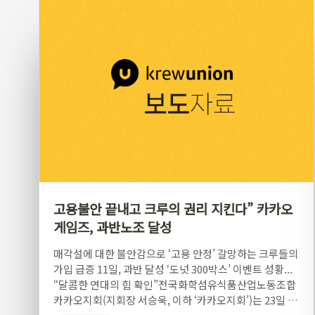
고용불안 끝내고 크루의 권리 지킨다” 카카오
게임즈, 과반노조 달성
매각설에 대한 불안감으로 ‘고용 안정’ 갈망하는 크루들의
가입 급증 11일, 과반 달성 ‘도넛 300박스’ 이벤트 성황...
“달콤한 연대의 힘 확인”전국화학섬유식품산업노동조합
카카오지회(지회장 서승욱, 이하 ‘카카오지회’)는 23일 카