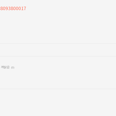
08093800017
한 까닭은
(0)