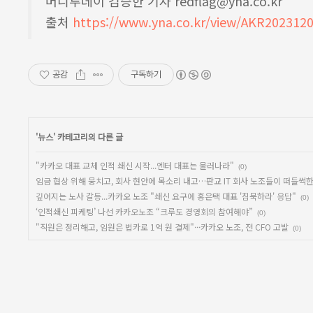
머니투데이 김승한 기자 redflag@yna.co.kr
출처
https://www.yna.co.kr/view/AKR202312
공감
구독하기
'
뉴스
' 카테고리의 다른 글
"카카오 대표 교체 인적 쇄신 시작...엔터 대표는 물러나라"
(0)
임금 협상 위해 뭉치고, 회사 현안에 목소리 내고…판교 IT 회사 노조들이 떠들썩
깊어지는 노사 갈등...카카오 노조 "쇄신 요구에 홍은택 대표 '침묵하라' 응답"
(0)
‘인적쇄신 피케팅’ 나선 카카오노조 “크루도 경영회의 참여해야”
(0)
"직원은 정리해고, 임원은 법카로 1억 원 결제"···카카오 노조, 전 CFO 고발
(0)