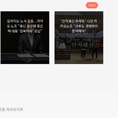
더보기
깊어지는 노사 갈등...카카
‘인적쇄신 피케팅’ 나선 카
오 노조 "쇄신 요구에 홍은
카오노조 “크루도 경영회의
택 대표 '침묵하라' 응답"
참여해야”
2023.12.10
2023.12.10
조합 카카오지회