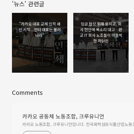
'뉴스' 관련글
"카카오 대표 교체 인적 쇄
임금 협상 위해 뭉치고, 회
신 시작...엔터 대표는 물러
사 현안에 목소리 내고…판
나라"
교 IT 회사 노조들이 떠들썩
한 까닭은
2023.12.18
2023.12.11
Comments
카카오 공동체 노동조합, 크루유니언
카카오 노동조합, 크루유니언입니다. 전국화학섬유식품산업노동