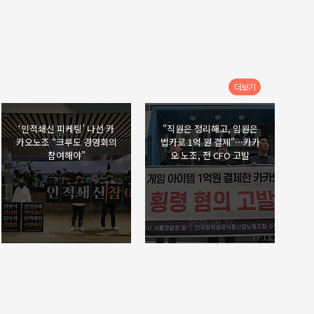
더보기
‘인적쇄신 피케팅’ 나선 카
"직원은 정리해고, 임원은
카오노조 “크루도 경영회의
법카로 1억 원 결제"···카카
참여해야”
오 노조, 전 CFO 고발
2023.12.10
2023.09.27