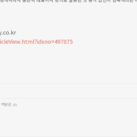
co.kr
ticleView.html?idxno=497075
한 까닭은
(0)