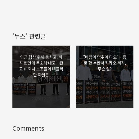
'뉴스' 관련글
임금 협상 위해 뭉치고, 회
"바람아 멈추어 다오"…종
사 현안에 목소리 내고…판
로 한 복판서 카카오 저격,
교 IT 회사 노조들이 떠들썩
무슨 일?
한 까닭은
2023.12.11
2023.12.10
Comments