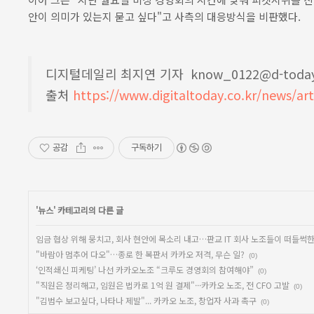
안이 의미가 있는지 묻고 싶다"고 사측의 대응방식을 비판했다.
디지털데일리 최지연 기자 know_0122@d-today.
출처
https://www.digitaltoday.co.kr/news/ar
공감
구독하기
'
뉴스
' 카테고리의 다른 글
임금 협상 위해 뭉치고, 회사 현안에 목소리 내고…판교 IT 회사 노조들이 떠들썩
"바람아 멈추어 다오"…종로 한 복판서 카카오 저격, 무슨 일?
(0)
‘인적쇄신 피케팅’ 나선 카카오노조 “크루도 경영회의 참여해야”
(0)
"직원은 정리해고, 임원은 법카로 1억 원 결제"···카카오 노조, 전 CFO 고발
(0)
"김범수 보고싶다, 나타나 제발"... 카카오 노조, 창업자 사과 촉구
(0)