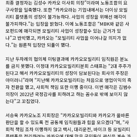
최종 결정자는 김성수 카카오 이사회 의장”이라며 노동조합의 요
구사항을 일축했다. 또한 “카카오라는 기업내에서는 더이상 모빌
리티 플랫폼의 성장이 불가능하다. 사업의 성장을 위해선 매각이
불가피하다."는 입장을 밝혔다. 이에 노동조합은 “MBK와 같은 사
모펀드에 매각되면 모빌리티 사업이 성장할수 있는 근거가 있
냐"고 반박했고, 카카오는 “모빌리티 사업을 이어나갈 의지가 없
다.”는 원론적 입장만 되풀이 했다.
지난 두차례의 협의체 미팅결과에 카카오모빌리티 임직원은 분노
를 금치 못했다. 이정대 카카오모빌리티분회 스태프는 “2대 주주가
된다고 해서 카카오모빌리티의 성장이 담보된다는 회사의 주장은
아이러니”라며 “지난해 카카오모빌리티는 처음으로 영업이익의 흑
자 전환을 했고, 사회적 책임 또한 이행 중이다. 이번 매각은 김범수
의장이 2022년 국정감사를 피하려고 하는 꼼수로 밖에 보이지 않
는다"고 꼬집었다.
서승욱 카카오노조 지회장은 “카카오모빌리티와 카카오가 올바른
판단을 할 수 있도록 전 공동체 임직원들과 힘을 모으겠다”며, “사
회적 책임 조차 이행하지 않고 택시, 대리운전, 바이크 등 모빌리티
플랫폼을 정리하려는 카카오에 대해 많은 국민들이 관심을 계속 가