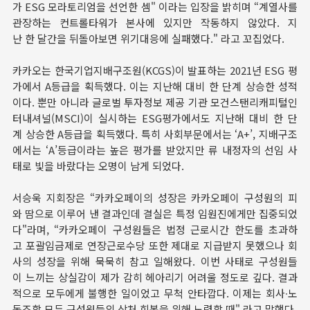
가 ESG 모라토리엄을 선언한 셈" 이라는 입장을 밝히며 “계열사를
관장하는 컨트롤타워가 본사에 있지만 작동하지 않았다. 지
난 한 달간을 뒤돌아보면 위기대응에 실패했다." 라고 꼬집었다.
카카오는 한국기업지배구조원(KCGS)이 발표하는 2021년 ESG 평
가에서 A등급을 획득했다. 이는 지난해 대비 한 단계 상승한 성적
이다. 뿐만 아니라 글로벌 투자정보 제공 기관 모건스탠리캐피털인
터내셔널(MSCI)이 실시하는 ESG평가에서도 지난해 대비 한 단
계 상승한 A등급을 획득했다. 특히 사회부문에서는 ‘A+’, 지배구조
에서는 ‘A’등급이라는 높은 평가를 받았지만 류 내정자의 선임 사
태로 빛을 바랐다는 오명이 남게 되었다.
서승욱 지회장은 “카카오페이의 성장은 카카오페이 구성원의 피
와 땀으로 이루어 낸 결과인데 결실은 특정 임원진에게만 집중되었
다"라며, “카카오페이 구성원들은 법정 근로시간 한도를 초과하
고 포괄임금제로 연장근로수당 또한 제대로 지급받지 못했으나 회
사의 성장을 위해 묵묵히 참고 일해왔다. 이번 사태로 구성원들
이 느끼는 상실감이 제가 감히 헤아리기 어려울 정도로 깊다. 결과
적으로 모두에게 불행한 일이었고 무척 안타깝다. 이제는 회사∙노
동조합 모두 구성원들의 상처 회복을 위해 노력할 때" 라고 말했다.