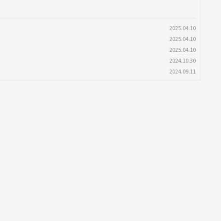
2025.04.10
2025.04.10
2025.04.10
2024.10.30
2024.09.11