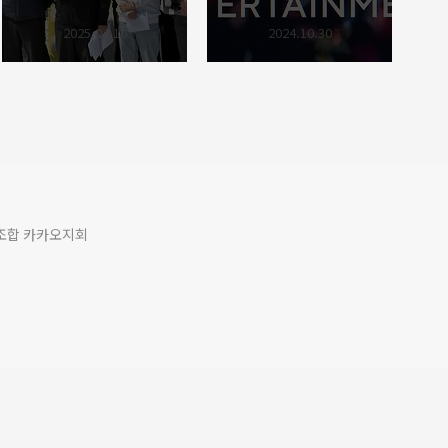
2025.04.10
2024.10.30
조합 카카오지회