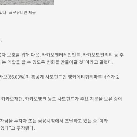
있다. 크루유니언 제공
.
용자 보호를 위해 다음, 카카오엔터테인먼트, 카카오모빌리티 등 주
는 역할을 할 수 있도록 변화를 만들어갈 것”이라고 말했다.
오(66.03%)며 홍콩계 사모펀드인 앵커에티쿼티파트너스가 2
, 카카오재팬, 카카오뱅크 등도 사모펀드가 주요 지분을 보유 중이
 자금을 투자자 또는 금융시장에서 조달하고 있는 중”이라
있다”고 주장했다.