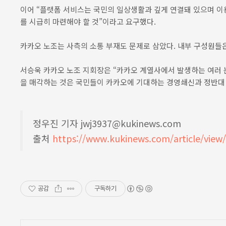
이어 “플랫폼 서비스는 국민의 일상생활과 깊게 연결돼 있으며 이
를 시급히 마련해야 할 것”이라고 요구했다.
카카오 노조는 사측의 소통 부재도 문제로 삼았다. 내부 구성원들
서승욱 카카오 노조 지회장은 “카카오 계열사에서 발생하는 여러 
을 매각하는 것은 국민들이 카카오에 기대하는 경영쇄신과 정반대
정우진 기자 jwj3937@kukinews.com
출처
https://www.kukinews.com/article/vie
공감
구독하기