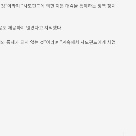
것”이라며 “사모펀드에 의한 지분 매각을 통제하는 정책 장치
내용도 제공하지 않았다고 지적했다.
와 통제가 되지 않는 것”이라며 “계속해서 사모펀드에게 사업