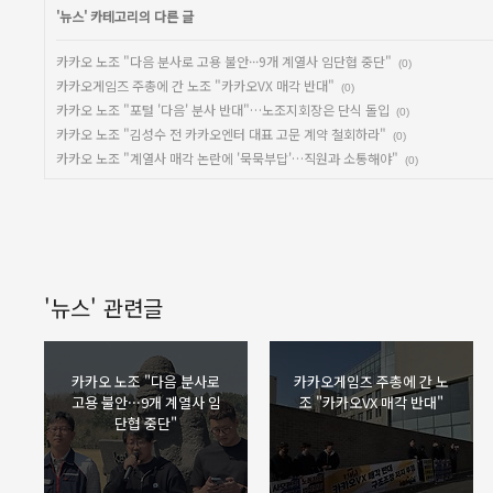
'
뉴스
' 카테고리의 다른 글
카카오 노조 "다음 분사로 고용 불안···9개 계열사 임단협 중단"
(0)
카카오게임즈 주총에 간 노조 "카카오VX 매각 반대"
(0)
카카오 노조 "포털 '다음' 분사 반대"…노조지회장은 단식 돌입
(0)
카카오 노조 "김성수 전 카카오엔터 대표 고문 계약 철회하라"
(0)
카카오 노조 "계열사 매각 논란에 '묵묵부답'…직원과 소통해야"
(0)
'뉴스' 관련글
카카오 노조 "다음 분사로
카카오게임즈 주총에 간 노
고용 불안···9개 계열사 임
조 "카카오VX 매각 반대"
단협 중단"