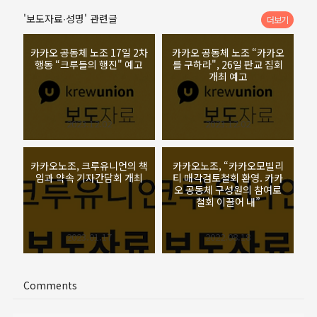
'보도자료∙성명' 관련글
더보기
카카오 공동체 노조 17일 2차
카카오 공동체 노조 “카카오
행동 “크루들의 행진" 예고
를 구하라", 26일 판교 집회
개최 예고
2023.12.02
2023.12.02
카카오노조, 크루유니언의 책
카카오노조, “카카오모빌리
임과 약속 기자간담회 개최
티 매각검토철회 환영. 카카
오 공동체 구성원의 참여로
철회 이끌어 내”
2023.01.17
2022.08.18
Comments