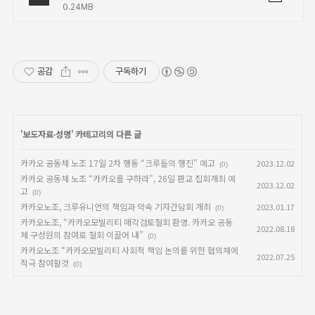
0.24MB
공감
구독하기
'
보도자료∙성명
' 카테고리의 다른 글
카카오 공동체 노조 17일 2차 행동 “크루들의 행진" 예고
2023.12.02
(0)
카카오 공동체 노조 “카카오를 구하라", 26일 판교 집회개최 예
2023.12.02
고
(0)
카카오노조, 크루유니언의 책임과 약속 기자간담회 개최
2023.01.17
(0)
카카오노조, “카카오모빌리티 매각검토철회 환영. 카카오 공동
2022.08.18
체 구성원의 참여로 철회 이끌어 내”
(0)
카카오노조 “카카오모빌리티 사회적 책임 논의를 위한 협의체에
2022.07.25
적극 참여할것
(0)